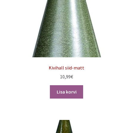
Kivihall siid-matt
10,99
€
Lisa korvi