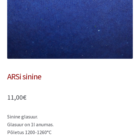
Minu konto
Ostukorv
Refund and Returns Policy
ARSi sinine
11,00
€
Sinine glasuur.
Glasuur on 1l anumas.
Põletus 1200-1260°C