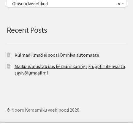
Glasuurivedelikud
×
Recent Posts
Külmad ilmad ei soosi Omniva automaate
Maikuus alustab uus keraamikaringi grupp! Tule avasta
savivõlumaailm!
© Noore Keraamiku veebipood 2026
0