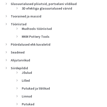
Glasuurialused pliiatsid, portselani vildikad
3D efektiga glasuurialused värvid
Toorained ja massid
Tööriistad
Mudtools tööriistad
MKM Pottery Tools
Pöördalused ehk kavaletid
Seadmed
Ahjutarvikud
Siirdepildid
Jõulud
Lilled
Putukad ja liblikad
Linnud
Putukad