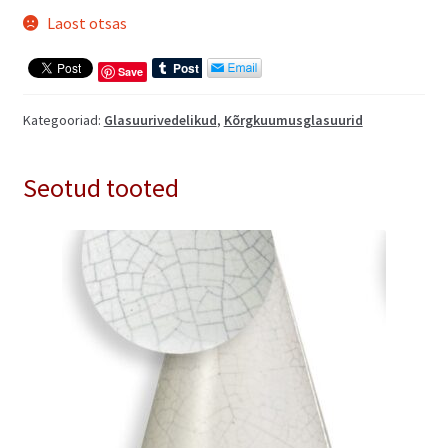
Laost otsas
Save
Kategooriad:
Glasuurivedelikud
,
Kõrgkuumusglasuurid
Seotud tooted