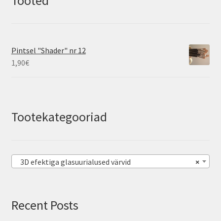
Tooted
Pintsel "Shader" nr 12
1,90
€
Tootekategooriad
3D efektiga glasuurialused värvid
×
Recent Posts