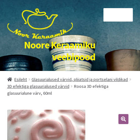
Liigu
Liigu
Menüü
navigeerimisele
sisu
juurde
Noore Keraamiku
veebipood
Esileht
Esileht
Glasuurialused värvid, pliiatsid ja portselani vildikad
3D efektiga glasuurialused värvid
Roosa 3D efektiga
Kassa
glasuurialune värv, 60ml
Kirjuta või tule külla!
Kõik tooted
Meist