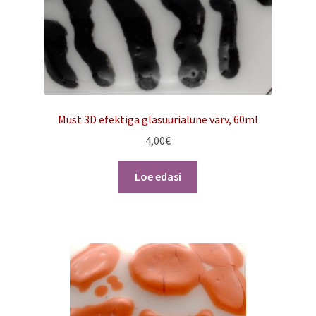
Must 3D efektiga glasuurialune värv, 60ml
4,00
€
Loe edasi