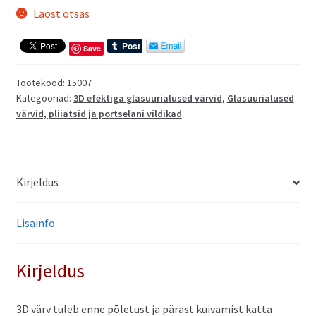
Laost otsas
Save
Tootekood:
15007
Kategooriad:
3D efektiga glasuurialused värvid
,
Glasuurialused
värvid, pliiatsid ja portselani vildikad
Kirjeldus
Lisainfo
Kirjeldus
3D värv tuleb enne põletust ja pärast kuivamist katta