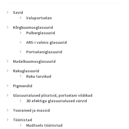
Savid
Valuportselan
Kõrgkuumusglasuurid
Pulberglasuurid
ARS-i valmis glasuurid
Portselaniglasuurid
Madalkuumusglasuurid
Rakuglasuurid
Raku tarvikud
Pigmendid
Glasuurialused pliiatsid, portselani vildikad
3D efektiga glasuurialused värvid
Toorained ja massid
Tööriistad
Mudtools tööriistad