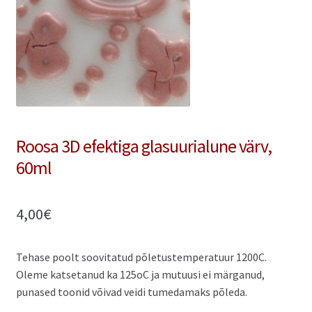
Minu konto
Ostukorv
Refund and Returns Policy
Roosa 3D efektiga glasuurialune värv,
60ml
4,00
€
Tehase poolt soovitatud põletustemperatuur 1200C.
Oleme katsetanud ka 125oC ja mutuusi ei märganud,
punased toonid võivad veidi tumedamaks põleda.