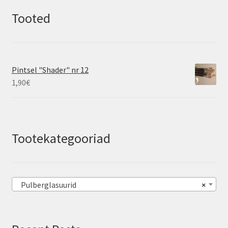
Tooted
Pintsel "Shader" nr 12
1,90
€
Tootekategooriad
Pulberglasuurid
×