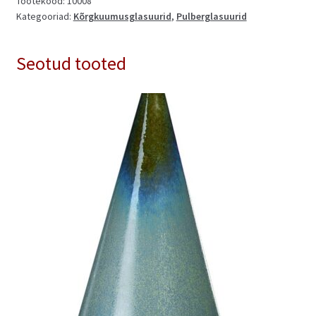
Tootekood:
10008
Kategooriad:
Kõrgkuumusglasuurid
,
Pulberglasuurid
Seotud tooted