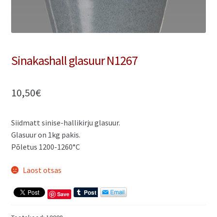
Sinakashall glasuur N1267
10,50
€
Siidmatt sinise-hallikirju glasuur.
Glasuur on 1kg pakis.
Põletus 1200-1260°C
Laost otsas
Save