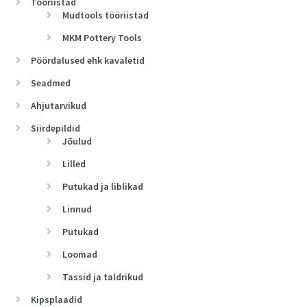
Tööriistad
Mudtools tööriistad
MKM Pottery Tools
Pöördalused ehk kavaletid
Seadmed
Ahjutarvikud
Siirdepildid
Jõulud
Lilled
Putukad ja liblikad
Linnud
Putukad
Loomad
Tassid ja taldrikud
Kipsplaadid