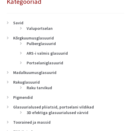
Kategooriad
Savid
Valuportselan
Kõrgkuumusglasuurid
Pulberglasuurid
ARS-i valmis glasuurid
Portselaniglasuurid
Madalkuumusglasuurid
Rakuglasuurid
Raku tarvikud
Pigmendid
Glasuurialused pliiatsid, portselani vildikad
3D efektiga glasuurialused värvid
Toorained ja massid