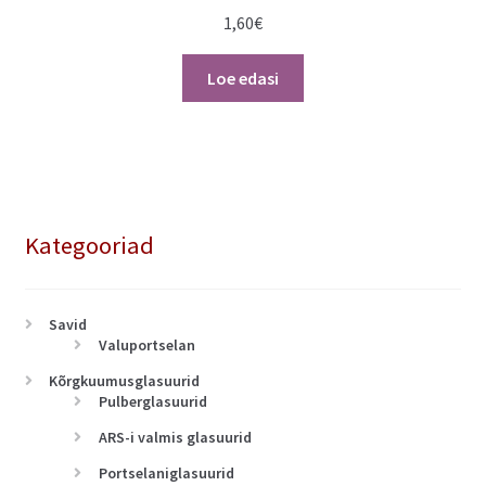
1,60
€
Loe edasi
Kategooriad
Savid
Valuportselan
Kõrgkuumusglasuurid
Pulberglasuurid
ARS-i valmis glasuurid
Portselaniglasuurid