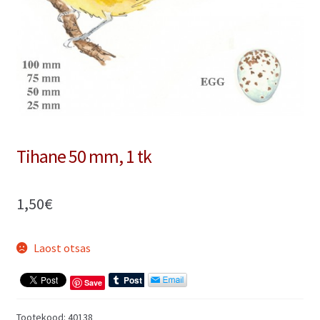
Minu konto
Ostukorv
Refund and Returns Policy
Tihane 50 mm, 1 tk
1,50
€
Laost otsas
Save
Tootekood:
40138