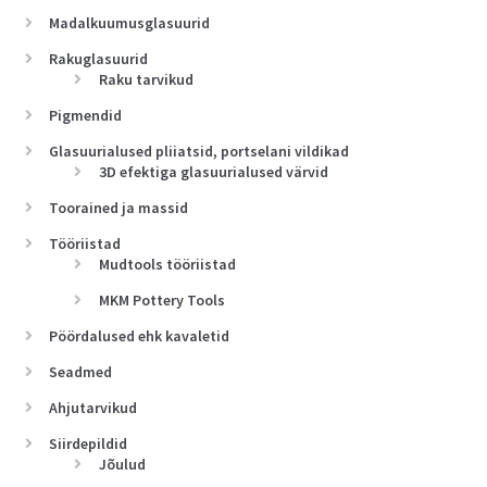
Madalkuumusglasuurid
Rakuglasuurid
Raku tarvikud
Pigmendid
Glasuurialused pliiatsid, portselani vildikad
3D efektiga glasuurialused värvid
Toorained ja massid
Tööriistad
Mudtools tööriistad
MKM Pottery Tools
Pöördalused ehk kavaletid
Seadmed
Ahjutarvikud
Siirdepildid
Jõulud