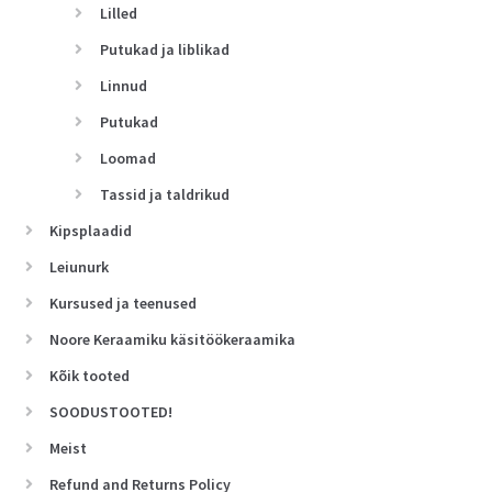
Lilled
Putukad ja liblikad
Linnud
Putukad
Loomad
Tassid ja taldrikud
Kipsplaadid
Leiunurk
Kursused ja teenused
Noore Keraamiku käsitöökeraamika
Kõik tooted
SOODUSTOOTED!
Meist
Refund and Returns Policy