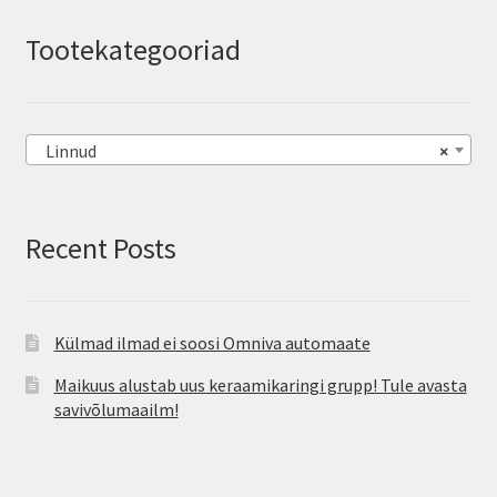
Tootekategooriad
Linnud
×
Recent Posts
Külmad ilmad ei soosi Omniva automaate
Maikuus alustab uus keraamikaringi grupp! Tule avasta
savivõlumaailm!