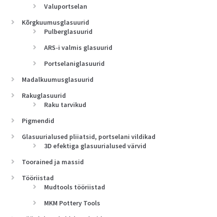
Valuportselan
Kõrgkuumusglasuurid
Pulberglasuurid
ARS-i valmis glasuurid
Portselaniglasuurid
Madalkuumusglasuurid
Rakuglasuurid
Raku tarvikud
Pigmendid
Glasuurialused pliiatsid, portselani vildikad
3D efektiga glasuurialused värvid
Toorained ja massid
Tööriistad
Mudtools tööriistad
MKM Pottery Tools