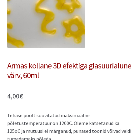
Minu konto
Ostukorv
Refund and Returns Policy
Armas kollane 3D efektiga glasuurialune
värv, 60ml
4,00
€
Tehase poolt soovitatud maksimaalne
põletustemperatuur on 1200C. Oleme katsetanud ka
125oC ja mutuusi ei märganud, punased toonid võivad veidi
tumedamaks põleda.