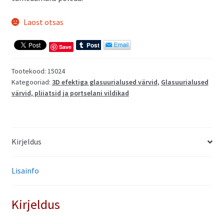
Laost otsas
Save
Tootekood:
15024
Kategooriad:
3D efektiga glasuurialused värvid
,
Glasuurialused
värvid, pliiatsid ja portselani vildikad
Kirjeldus
Lisainfo
Kirjeldus