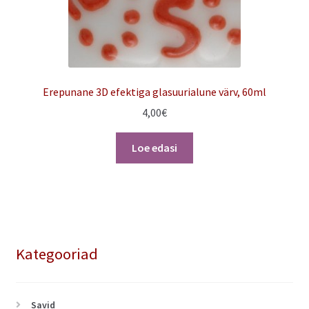
Erepunane 3D efektiga glasuurialune värv, 60ml
4,00
€
Loe edasi
Kategooriad
Savid