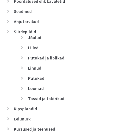
Pöördalused ehk kavaletid
Seadmed
Ahjutarvikud
Siirdepildid
Jõulud
Lilled
Putukad ja liblikad
Linnud
Putukad
Loomad
Tassid ja taldrikud
Kipsplaadid
Leiunurk
Kursused ja teenused