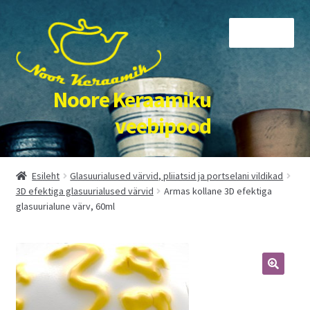
Liigu
Liigu
Menüü
navigeerimisele
sisu
juurde
Noore Keraamiku
veebipood
Esileht
Esileht
Glasuurialused värvid, pliiatsid ja portselani vildikad
3D efektiga glasuurialused värvid
Armas kollane 3D efektiga
Kassa
glasuurialune värv, 60ml
Kirjuta või tule külla!
Kõik tooted
Meist