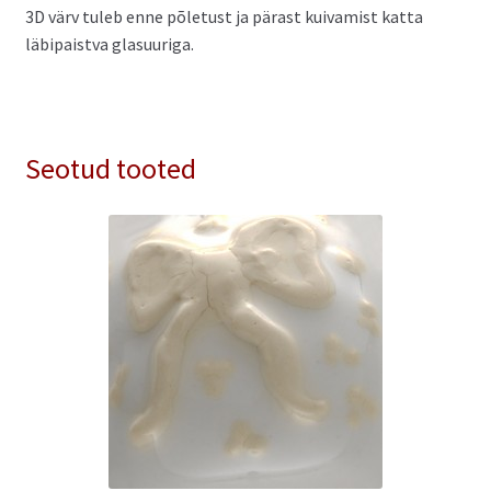
3D värv tuleb enne põletust ja pärast kuivamist katta
läbipaistva glasuuriga.
Seotud tooted